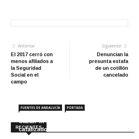
Navegación
Artículo
Sigui
Anterior
Siguiente
anterior
artíc
El 2017 cerró con
Denuncian la
de
menos afiliados a
presunta estafa
entradas
la Seguridad
de un cotillón
Social en el
cancelado
campo
FUENTES DE ANDALUCÍA
PORTADA
Cazan ‘in fraganti’ a ladrones de
RECIENTES
catalizadores
7 Agosto, 2026