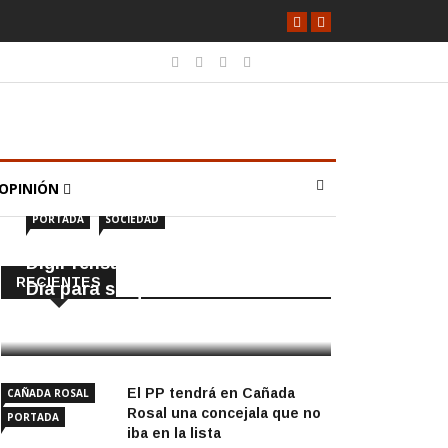
OPINIÓN
PORTADA
SOCIEDAD
DigiPrensa selecciona a Écija al
RECIENTES
Día para su quiosco mundial
8 Agosto, 2026
El PP tendrá en Cañada
CAÑADA ROSAL
Rosal una concejala que no
PORTADA
iba en la lista