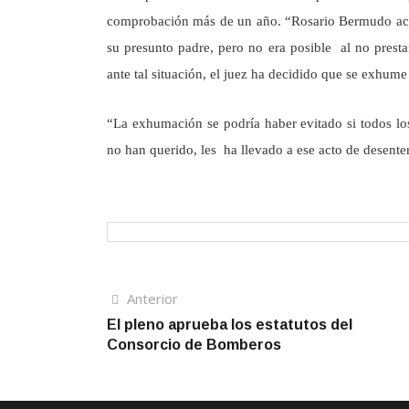
comprobación más de un año. “Rosario Bermudo acc
su presunto padre, pero no era posible al no presta
ante tal situación, el juez ha decidido que se exhu
“La exhumación se podría haber evitado si todos 
no han querido, les ha llevado a ese acto de desente
Navegación
Artículo
Anterior
anterior
El pleno aprueba los estatutos del
de
Consorcio de Bomberos
entradas