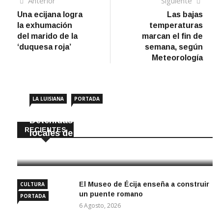
Navegación
Artículo
Sigui
Anterior
Siguiente
anterior
artíc
Una ecijana logra
Las bajas
de
la exhumación
temperaturas
entradas
del marido de la
marcan el fin de
‘duquesa roja’
semana, según
Meteorología
LA LUISIANA
PORTADA
Detenidas dos personas por robar en
RECIENTES
locales de La Luisiana
6 Agosto, 2026
El Museo de Écija enseña a construir
CULTURA
un puente romano
PORTADA
6 Agosto, 2026