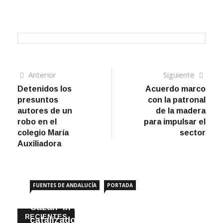
Navegación
Artículo
Sigui
Anterior
Siguiente
anterior
artíc
Detenidos los
Acuerdo marco
de
presuntos
con la patronal
entradas
autores de un
de la madera
robo en el
para impulsar el
colegio María
sector
Auxiliadora
FUENTES DE ANDALUCÍA
PORTADA
Cazan ‘in fraganti’ a ladrones de
RECIENTES
catalizadores