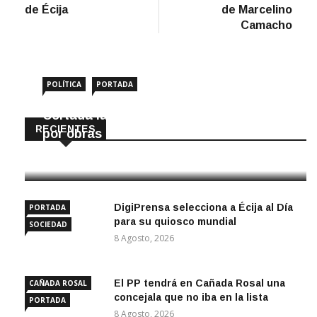
de Écija
de Marcelino
Camacho
POLÍTICA
PORTADA
Cortada la SE-9105 hacia La Montiela
RECIENTES
por obras hasta final de año
9 Agosto, 2026
DigiPrensa selecciona a Écija al Día
PORTADA
para su quiosco mundial
SOCIEDAD
8 Agosto, 2026
El PP tendrá en Cañada Rosal una
CAÑADA ROSAL
concejala que no iba en la lista
PORTADA
8 Agosto, 2026