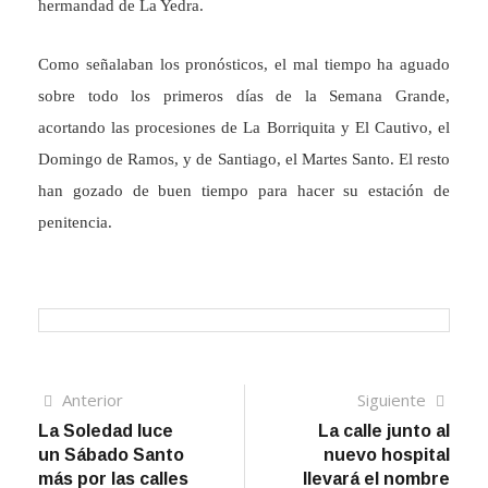
hermandad de La Yedra.
Como señalaban los pronósticos, el mal tiempo ha aguado
sobre todo los primeros días de la Semana Grande,
acortando las procesiones de La Borriquita y El Cautivo, el
Domingo de Ramos, y de Santiago, el Martes Santo. El resto
han gozado de buen tiempo para hacer su estación de
penitencia.
Navegación
Artículo
Sigui
Anterior
Siguiente
anterior
artíc
La Soledad luce
La calle junto al
de
un Sábado Santo
nuevo hospital
entradas
más por las calles
llevará el nombre