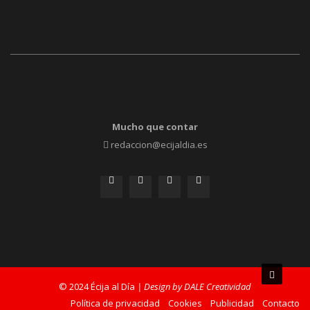
Mucho que contar
redaccion@ecijaldia.es
© 2024 Écija al Día
| Design by DALE Creatividad
Política de privacidad
Cookies
Publicidad
Contacto