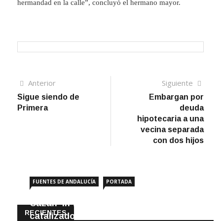
hermandad en la calle”, concluyó el hermano mayor.
Navegación
Artículo
Sigui
Anterior
Siguiente
anterior
artíc
Sigue siendo de
Embargan por
de
Primera
deuda
entradas
hipotecaria a una
vecina separada
con dos hijos
FUENTES DE ANDALUCÍA
PORTADA
Cazan ‘in fraganti’ a ladrones de
RECIENTES
catalizadores