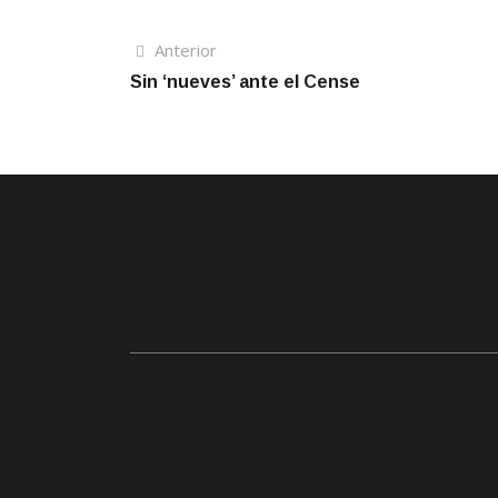
Navegación
Artículo
Anterior
anterior
Sin ‘nueves’ ante el Cense
de
entradas