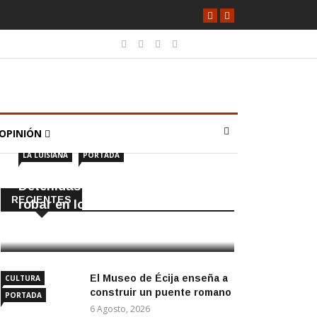
OPINIÓN
LA LUISIANA
PORTADA
Detenidas dos personas por
RECIENTES
robar en locales de La Luisiana
6 Agosto, 2026
El Museo de Écija enseña a
CULTURA
construir un puente romano
PORTADA
6 Agosto, 2026