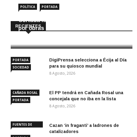
POLÍTICA
PORTADA
Cortada la SE-9105 hacia La Montiela
RECIENTES
por obras hasta final de año
9 Agosto, 2026
DigiPrensa selecciona a Écija al Día
PORTADA
para su quiosco mundial
SOCIEDAD
8 Agosto, 2026
El PP tendrá en Cañada Rosal una
CAÑADA ROSAL
concejala que no iba en la lista
PORTADA
8 Agosto, 2026
FUENTES DE
Cazan ‘in fraganti’ a ladrones de
ANDALUCÍA
catalizadores