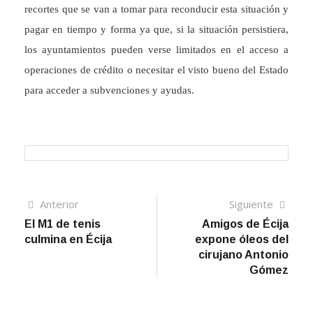
recortes que se van a tomar para reconducir esta situación y
pagar en tiempo y forma ya que, si la situación persistiera,
los ayuntamientos pueden verse limitados en el acceso a
operaciones de crédito o necesitar el visto bueno del Estado
para acceder a subvenciones y ayudas.
Navegación
Artículo
Sigui
Anterior
Siguiente
anterior
artíc
El M1 de tenis
Amigos de Écija
de
culmina en Écija
expone óleos del
entradas
cirujano Antonio
Gómez