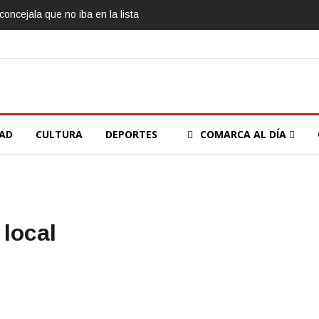
oncejala que no iba en la lista
DAD
CULTURA
DEPORTES
COMARCA AL DÍA
 local