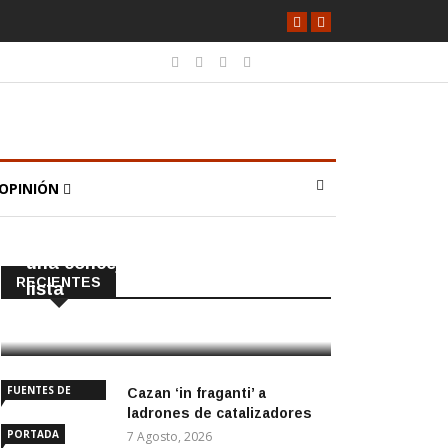
OPINIÓN
CAÑADA ROSAL
PORTADA
El PP tendrá en Cañada Rosal
una concejala que no iba en la
RECIENTES
lista
8 Agosto, 2026
FUENTES DE
Cazan ‘in fraganti’ a
ANDALUCÍA
ladrones de catalizadores
PORTADA
7 Agosto, 2026