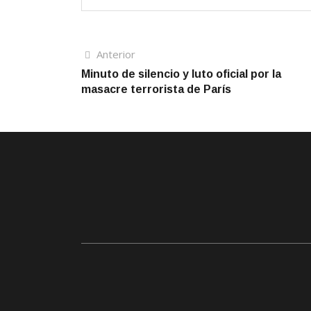
Navegación
Artículo
Anterior
anterior
Minuto de silencio y luto oficial por la
de
masacre terrorista de París
entradas