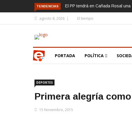
El PP tendrá en Cañada Rosal una c
TENDENCIAS
agosto 8, 2026
El tiempo
PORTADA
POLÍTICA
SOCIE
DEPORTES
Primera alegría como
15 Noviembre, 2015