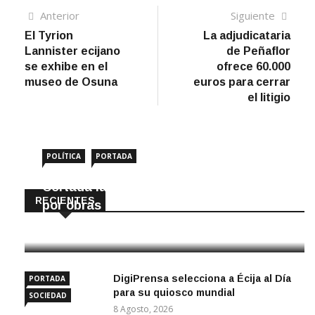
Navegación
Artículo
Sigui
Anterior
Siguiente
anterior
artíc
El Tyrion
La adjudicataria
de
Lannister ecijano
de Peñaflor
entradas
se exhibe en el
ofrece 60.000
museo de Osuna
euros para cerrar
el litigio
POLÍTICA
PORTADA
Cortada la SE-9105 hacia La Montiela
RECIENTES
por obras hasta final de año
9 Agosto, 2026
DigiPrensa selecciona a Écija al Día
PORTADA
para su quiosco mundial
SOCIEDAD
8 Agosto, 2026