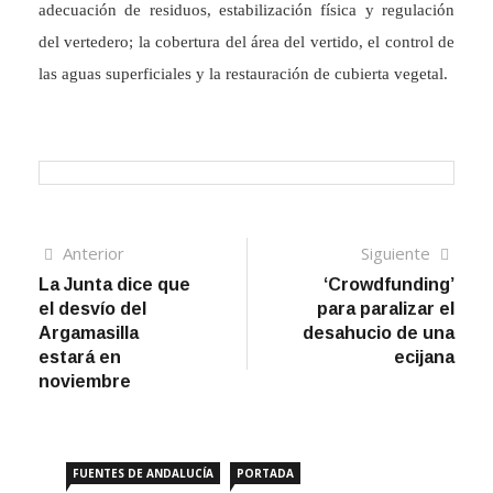
adecuación de residuos, estabilización física y regulación
del vertedero; la cobertura del área del vertido, el control de
las aguas superficiales y la restauración de cubierta vegetal.
Navegación
Artículo
Sigui
Anterior
Siguiente
anterior
artíc
La Junta dice que
‘Crowdfunding’
de
el desvío del
para paralizar el
entradas
Argamasilla
desahucio de una
estará en
ecijana
noviembre
FUENTES DE ANDALUCÍA
PORTADA