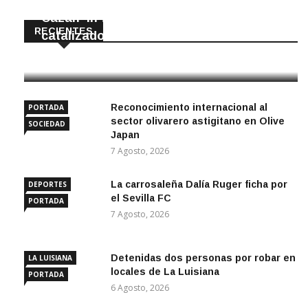
Cazan ‘in fraganti’ a ladrones de
RECIENTES
catalizadores
7 Agosto, 2026
Reconocimiento internacional al
PORTADA
sector olivarero astigitano en Olive
SOCIEDAD
Japan
7 Agosto, 2026
La carrosaleña Dalía Ruger ficha por
DEPORTES
el Sevilla FC
PORTADA
7 Agosto, 2026
Detenidas dos personas por robar en
LA LUISIANA
locales de La Luisiana
PORTADA
6 Agosto, 2026