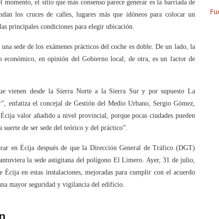
el momento, el sitio que más consenso parece generar es la barriada de
Fu
undan los cruces de calles, lugares más que idóneos para colocar un
as principales condiciones para elegir ubicación.
 una sede de los exámenes prácticos del coche es doble. De un lado, la
 económico, en opinión del Gobierno local; de otra, es un factor de
 vienen desde la Sierra Norte a la Sierra Sur y por supuesto La
, enfatiza el concejal de Gestión del Medio Urbano, Sergio Gómez,
 Écija valor añadido a nivel provincial, porque pocas ciudades pueden
suerte de ser sede del teórico y del práctico”.
ebrar en Écija después de que la Dirección General de Tráfico (DGT)
ntuviera la sede astigitana del polígono El Limero. Ayer, 31 de julio,
 Écija en estas instalaciones, mejoradas para cumplir con el acuerdo
una mayor seguridad y vigilancia del edificio.
ín