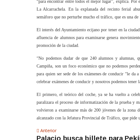
“para encontrar entre todos el mejor lugar”, explica. Por 
La Alcarrachela. En la explanada del recinto ferial ab
semáforo que no perturbe mucho el tráfico, que es una de l
El interés del Ayuntamiento ecijano por tener en la ciudad
afluencia de alumnos para examinarse genera movimiento
promoción de la ciudad.
“No podemos dudar de que 240 alumnos y alumnas, que
Campiña, son un foco económico que no podemos perder”
para quien ser sede de los exámenes de conducir “le da a
celebrar exámenes de conducir y nosotros podemos tener la 
El primero, el teórico del coche, ya se ha vuelto a cel
paralizara el proceso de informatización de la prueba y ma
volvieron a examinarse más de 200 jóvenes de la zona de
alcanzado con la Jefatura Provincial de Tráfico, que pide 
Navegación
Artículo
Anterior
Palacio busca billete para Pek
anterior