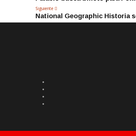
de
Siguiente
Siguiente
entradas
National Geographic Historia 
artículo