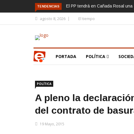
El PP tendrá en Cañada Rosal una c
TENDENCIAS
agosto 8, 2026
El tiempo
PORTADA
POLÍTICA
SOCIE
POLÍTICA
A pleno la declaració
del contrato de basu
19 Mayo, 2015