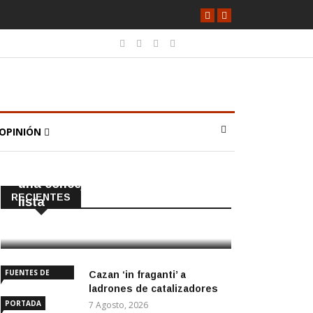
OPINIÓN
CAÑADA ROSAL
PORTADA
El PP tendrá en Cañada Rosal
una concejala que no iba en la
RECIENTES
lista
8 Agosto, 2026
FUENTES DE
Cazan ‘in fraganti’ a
ANDALUCÍA
ladrones de catalizadores
PORTADA
7 Agosto, 2026