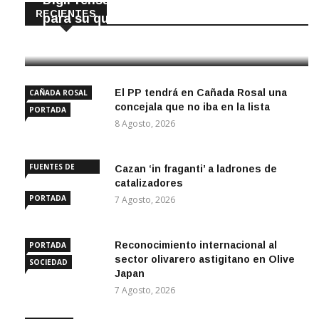
DigiPrensa selecciona a Écija al Día
RECIENTES
para su quiosco mundial
8 Agosto, 2026
El PP tendrá en Cañada Rosal una
CAÑADA ROSAL
concejala que no iba en la lista
PORTADA
8 Agosto, 2026
FUENTES DE
Cazan ‘in fraganti’ a ladrones de
ANDALUCÍA
catalizadores
PORTADA
7 Agosto, 2026
Reconocimiento internacional al
PORTADA
sector olivarero astigitano en Olive
SOCIEDAD
Japan
7 Agosto, 2026