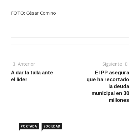
FOTO: César Comino
Navegación
Artículo
Sigui
Anterior
Siguiente
anterior
artíc
A dar la talla ante
El PP asegura
de
el líder
que ha recortado
entradas
la deuda
municipal en 30
millones
PORTADA
SOCIEDAD