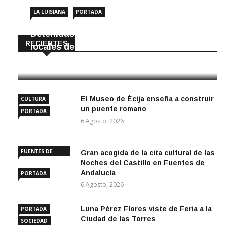
LA LUISIANA
PORTADA
Detenidas dos personas por robar en
RECIENTES
locales de La Luisiana
6 Agosto, 2026
El Museo de Écija enseña a construir
CULTURA
un puente romano
PORTADA
6 Agosto, 2026
FUENTES DE
Gran acogida de la cita cultural de las
ANDALUCÍA
Noches del Castillo en Fuentes de
Andalucía
PORTADA
6 Agosto, 2026
Luna Pérez Flores viste de Feria a la
PORTADA
Ciudad de las Torres
SOCIEDAD