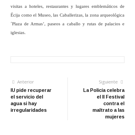
visitas a hoteles, restaurantes y lugares emblemáticos de
Écija como el Museo, las Caballerizas, la zona arqueológica
´Plaza de Armas’, paseos a caballo y rutas de palacios e
iglesias.
Navegación
Artículo
Sigui
Anterior
Siguiente
anterior
artíc
IU pide recuperar
La Policía celebra
de
el servicio del
el II Festival
entradas
agua si hay
contra el
irregularidades
maltrato a las
mujeres