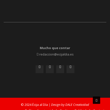
Mucho que contar
redaccion@ecijaldia.es
© 2024 Écija al Día
| Design by DALE Creatividad