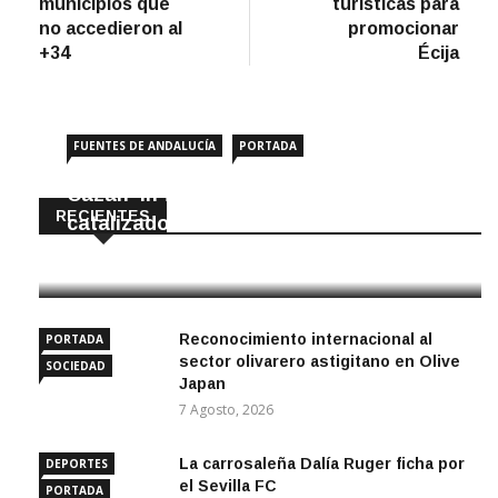
entradas
municipios que
turísticas para
no accedieron al
promocionar
+34
Écija
FUENTES DE ANDALUCÍA
PORTADA
Cazan ‘in fraganti’ a ladrones de
RECIENTES
catalizadores
7 Agosto, 2026
Reconocimiento internacional al
PORTADA
sector olivarero astigitano en Olive
SOCIEDAD
Japan
7 Agosto, 2026
La carrosaleña Dalía Ruger ficha por
DEPORTES
el Sevilla FC
PORTADA