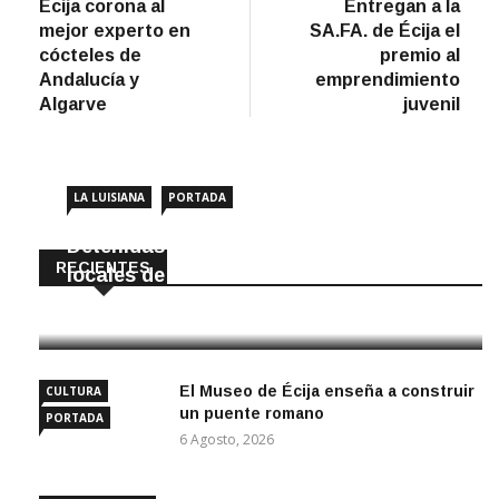
anterior
artíc
Écija corona al
Entregan a la
de
mejor experto en
SA.FA. de Écija el
entradas
cócteles de
premio al
Andalucía y
emprendimiento
Algarve
juvenil
LA LUISIANA
PORTADA
Detenidas dos personas por robar en
RECIENTES
locales de La Luisiana
6 Agosto, 2026
El Museo de Écija enseña a construir
CULTURA
un puente romano
PORTADA
6 Agosto, 2026