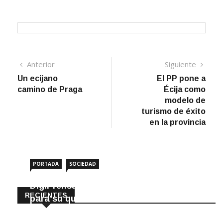
Navegación
Artículo
Sigui
Anterior
Siguiente
anterior
artíc
Un ecijano
El PP pone a
de
camino de Praga
Écija como
entradas
modelo de
turismo de éxito
en la provincia
PORTADA
SOCIEDAD
DigiPrensa selecciona a Écija al Día
RECIENTES
para su quiosco mundial
8 Agosto, 2026