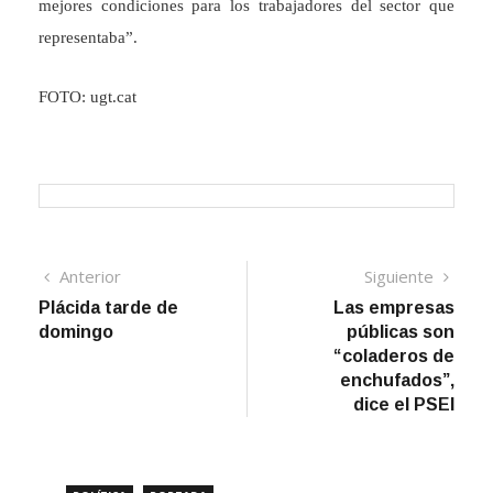
mejores condiciones para los trabajadores del sector que
representaba”.
FOTO: ugt.cat
Navegación
Artículo
Sigui
Anterior
Siguiente
anterior
artíc
Plácida tarde de
Las empresas
de
domingo
públicas son
entradas
“coladeros de
enchufados”,
dice el PSEI