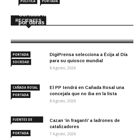
POLÍTICA
PORTADA
Cortada la SE-9105 hacia La Montiela
RECIENTES
por obras hasta final de año
9 Agosto, 2026
DigiPrensa selecciona a Écija al Día
PORTADA
para su quiosco mundial
SOCIEDAD
8 Agosto, 2026
El PP tendrá en Cañada Rosal una
CAÑADA ROSAL
concejala que no iba en la lista
PORTADA
8 Agosto, 2026
FUENTES DE
Cazan ‘in fraganti’ a ladrones de
ANDALUCÍA
catalizadores
PORTADA
7 Agosto, 2026