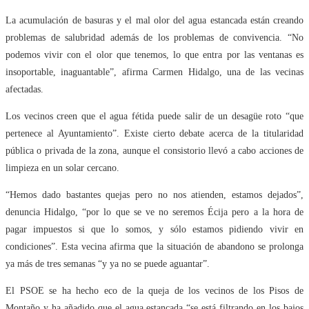
La acumulación de basuras y el mal olor del agua estancada están creando
problemas de salubridad además de los problemas de convivencia. “No
podemos vivir con el olor que tenemos, lo que entra por las ventanas es
insoportable, inaguantable”, afirma Carmen Hidalgo, una de las vecinas
afectadas.
Los vecinos creen que el agua fétida puede salir de un desagüe roto “que
pertenece al Ayuntamiento”. Existe cierto debate acerca de la titularidad
pública o privada de la zona, aunque el consistorio llevó a cabo acciones de
limpieza en un solar cercano.
“Hemos dado bastantes quejas pero no nos atienden, estamos dejados”,
denuncia Hidalgo, “por lo que se ve no seremos Écija pero a la hora de
pagar impuestos si que lo somos, y sólo estamos pidiendo vivir en
condiciones”. Esta vecina afirma que la situación de abandono se prolonga
ya más de tres semanas “y ya no se puede aguantar”.
El PSOE se ha hecho eco de la queja de los vecinos de los Pisos de
Montaño y ha añadido que el agua estancada “se está filtrando en los bajos