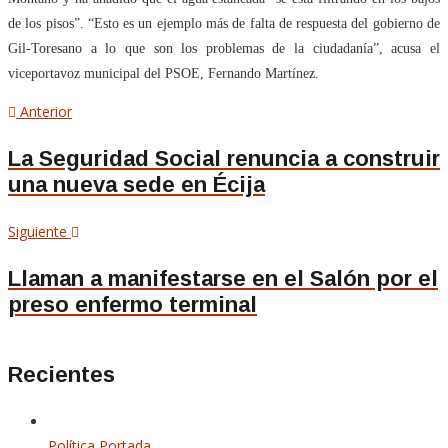
de los pisos”. “Esto es un ejemplo más de falta de respuesta del gobierno de
Gil-Toresano a lo que son los problemas de la ciudadanía”, acusa el
viceportavoz municipal del PSOE, Fernando Martínez.
Navegación
Artículo
Anterior
anterior
de
La Seguridad Social renuncia a construir
una nueva sede en Écija
entradas
Siguiente
Siguiente
artículo
Llaman a manifestarse en el Salón por el
preso enfermo terminal
Recientes
Política
Portada