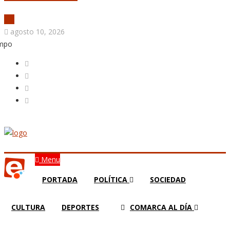
agosto 10, 2026
empo
Menu
PORTADA
POLÍTICA
SOCIEDAD
CULTURA
DEPORTES
COMARCA AL DÍA