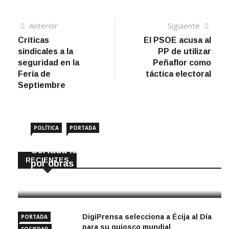
Navegación
Artículo
Sigui
Anterior
Siguiente
anterior
artíc
Críticas
El PSOE acusa al
de
sindicales a la
PP de utilizar
entradas
seguridad en la
Peñaflor como
Feria de
táctica electoral
Septiembre
POLÍTICA
PORTADA
Cortada la SE-9105 hacia La Montiela
RECIENTES
por obras hasta final de año
9 Agosto, 2026
DigiPrensa selecciona a Écija al Día
PORTADA
para su quiosco mundial