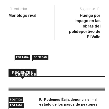
Navegación
Artículo
Sigui
Anterior
Siguiente
anterior
artíc
Monólogo rival
Huelga por
de
impago en las
entradas
obras del
polideportivo de
El Valle
PORTADA
SOCIEDAD
Luna Pérez Flores viste de Feria a la
RECIENTES
Ciudad de las Torres
5 Agosto, 2026
IU-Podemos Écija denuncia el mal
POLÍTICA
estado de los pasos de peatones
PORTADA