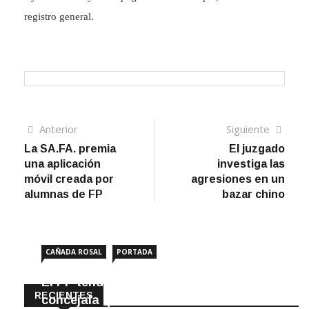
registro general.
Navegación
Artículo
Sigui
Anterior
Siguiente
anterior
artíc
La SA.FA. premia
El juzgado
de
una aplicación
investiga las
entradas
móvil creada por
agresiones en un
alumnas de FP
bazar chino
CAÑADA ROSAL
PORTADA
El PP tendrá en Cañada Rosal una
RECIENTES
concejala que no iba en la lista