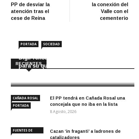
de
PP de desviar la
la conexión del
entradas
atención tras el
Valle con el
cese de Reina
cementerio
PORTADA
SOCIEDAD
DigiPrensa selecciona a Écija al Día
RECIENTES
para su quiosco mundial
8 Agosto, 2026
El PP tendrá en Cañada Rosal una
CAÑADA ROSAL
concejala que no iba en la lista
PORTADA
8 Agosto, 2026
FUENTES DE
Cazan ‘in fraganti’ a ladrones de
ANDALUCÍA
catalizadores