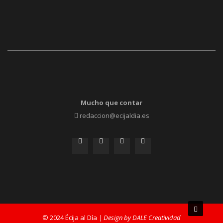
Mucho que contar
redaccion@ecijaldia.es
© 2024 Écija al Día
| Design by DALE Creatividad