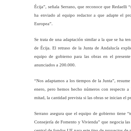
Écija”, señala Serrano, que reconoce que Redaelli “
ha enviado al equipo redactor a que adapte el pr
Europea”.
Se trata de una adaptación similar a la que se ha te
de Écija. El retraso de la Junta de Andalucía expl
equipo de gobierno para las obras en el presente
anunciados a 200.000.
“Nos adaptamos a los tiempos de la Junta”, resume 
enero, pero hemos hecho números con respecto a l
mitad, la cantidad prevista si las obras se inician el 
Serrano asegura que el equipo de gobierno tiene “
Consejería de Fomento y Vivienda” que negocia las 
central de fondos UE para este tipo de proyectos de r