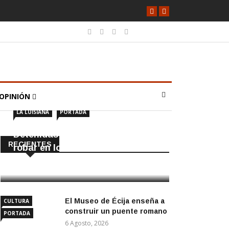
OPINIÓN
LA LUISIANA
PORTADA
Detenidas dos personas por
RECIENTES
robar en locales de La Luisiana
6 Agosto, 2026
El Museo de Écija enseña a
CULTURA
construir un puente romano
PORTADA
6 Agosto, 2026