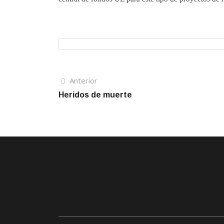
Navegación
Artículo
Anterior
anterior
Heridos de muerte
de
entradas