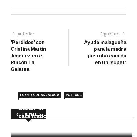
Navegación
Artículo
Sigui
Anterior
Siguiente
anterior
artíc
‘Perdidos’ con
Ayuda malagueña
de
Cristina Martín
para la madre
entradas
Jiménez en el
que robó comida
Rincón La
en un ‘súper’
Galatea
FUENTES DE ANDALUCÍA
PORTADA
Cazan ‘in fraganti’ a ladrones de
RECIENTES
catalizadores
7 Agosto, 2026