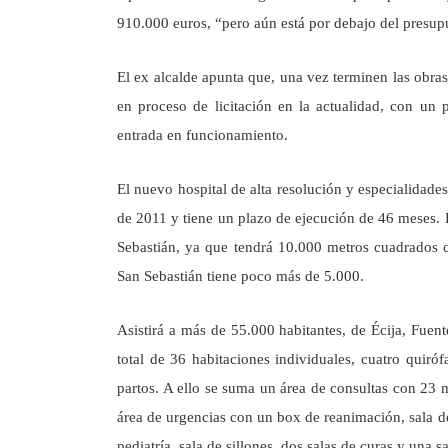
910.000 euros, “pero aún está por debajo del presupues
El ex alcalde apunta que, una vez terminen las obras
en proceso de licitación en la actualidad, con un 
entrada en funcionamiento.
El nuevo hospital de alta resolución y especialidade
de 2011 y tiene un plazo de ejecución de 46 meses. L
Sebastián, ya que tendrá 10.000 metros cuadrados c
San Sebastián tiene poco más de 5.000.
Asistirá a más de 55.000 habitantes, de Écija, Fue
total de 36 habitaciones individuales, cuatro quiróf
partos. A ello se suma un área de consultas con 23 m
área de urgencias con un box de reanimación, sala de
pediatría, sala de sillones, dos salas de curas y una s