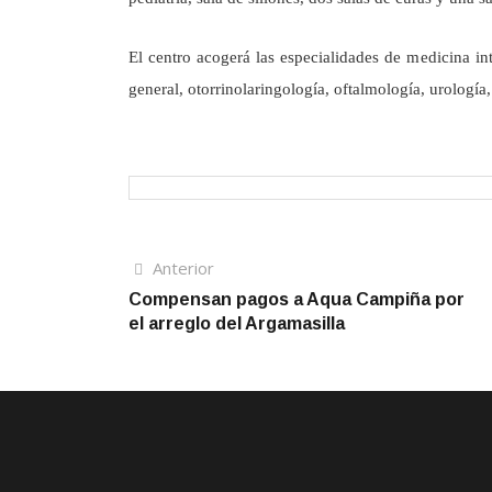
El centro acogerá las especialidades de medicina int
general, otorrinolaringología, oftalmología, urología
Navegación
Artículo
Anterior
anterior
Compensan pagos a Aqua Campiña por
de
el arreglo del Argamasilla
entradas