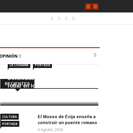
OPINIÓN
LA LUISIANA
PORTADA
Detenidas dos personas por
RECIENTES
robar en locales de La Luisiana
6 Agosto, 2026
El Museo de Écija enseña a
CULTURA
construir un puente romano
PORTADA
6 Agosto, 2026