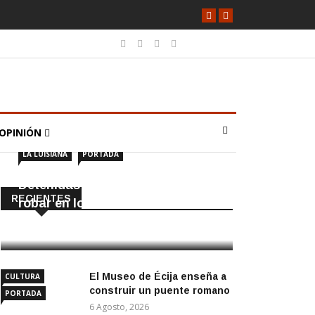
OPINIÓN
LA LUISIANA
PORTADA
Detenidas dos personas por
RECIENTES
robar en locales de La Luisiana
6 Agosto, 2026
El Museo de Écija enseña a
CULTURA
construir un puente romano
PORTADA
6 Agosto, 2026