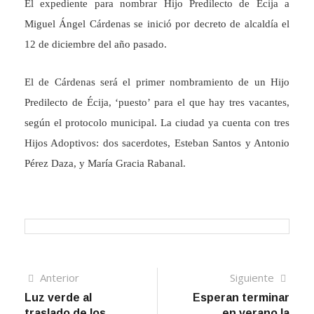
El expediente para nombrar Hijo Predilecto de Écija a
Miguel Ángel Cárdenas se inició por decreto de alcaldía el
12 de diciembre del año pasado.
El de Cárdenas será el primer nombramiento de un Hijo
Predilecto de Écija, ‘puesto’ para el que hay tres vacantes,
según el protocolo municipal. La ciudad ya cuenta con tres
Hijos Adoptivos: dos sacerdotes, Esteban Santos y Antonio
Pérez Daza, y María Gracia Rabanal.
Navegación
Artículo
Sigui
Anterior
Siguiente
anterior
artíc
Luz verde al
Esperan terminar
de
traslado de los
en verano la