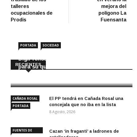
entradas
talleres
mejora del
ocupacionales de
polígono La
Prodis
Fuensanta
PORTADA
SOCIEDAD
DigiPrensa selecciona a Écija al Día
RECIENTES
para su quiosco mundial
8 Agosto, 2026
El PP tendrá en Cañada Rosal una
CAÑADA ROSAL
concejala que no iba en la lista
PORTADA
8 Agosto, 2026
FUENTES DE
Cazan ‘in fraganti’ a ladrones de
ANDALUCÍA