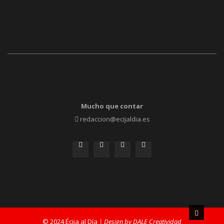
Mucho que contar
redaccion@ecijaldia.es
© 2024 Écija al Día
| Design by DALE Creatividad