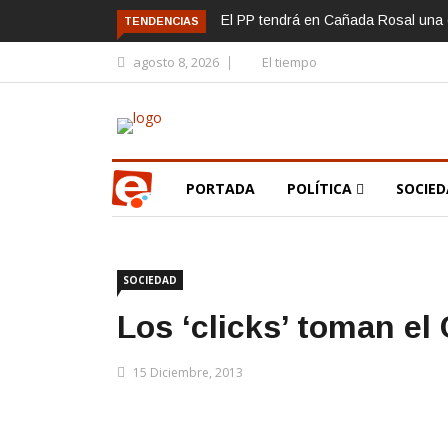
El PP tendrá en Cañada Rosal una c
TENDENCIAS
agosto 8, 2026
El tiempo
PORTADA
POLÍTICA
SOCIE
SOCIEDAD
Los ‘clicks’ toman el
15 Diciembre, 2013