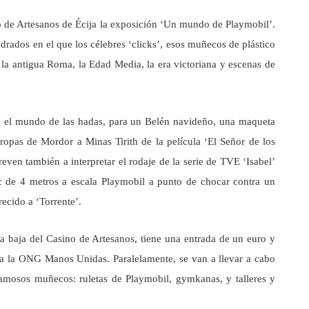
no de Artesanos de Écija la exposición ‘Un mundo de Playmobil’.
ados en el que los célebres ‘clicks’, esos muñecos de plástico
a, la antigua Roma, la Edad Media, la era victoriana y escenas de
a el mundo de las hadas, para un Belén navideño, una maqueta
tropas de Mordor a Minas Tirith de la película ‘El Señor de los
even también a interpretar el rodaje de la serie de TVE ‘Isabel’
ic de 4 metros a escala Playmobil a punto de chocar contra un
ecido a ‘Torrente’.
a baja del Casino de Artesanos, tiene una entrada de un euro y
á a la ONG Manos Unidas. Paralelamente, se van a llevar a cabo
 famosos muñecos: ruletas de Playmobil, gymkanas, y talleres y