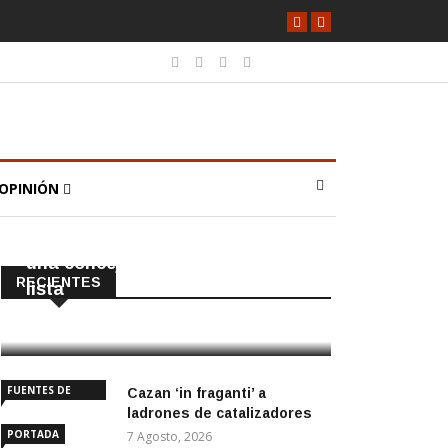
OPINIÓN
CAÑADA ROSAL
PORTADA
El PP tendrá en Cañada Rosal
una concejala que no iba en la
RECIENTES
lista
8 Agosto, 2026
FUENTES DE
Cazan ‘in fraganti’ a
ANDALUCÍA
ladrones de catalizadores
PORTADA
7 Agosto, 2026