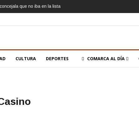
oncejala que no iba en la lista
DAD
CULTURA
DEPORTES
COMARCA AL DÍA
 Casino