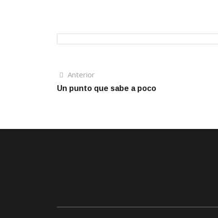
Navegación
Artículo
Anterior
anterior
Un punto que sabe a poco
de
entradas