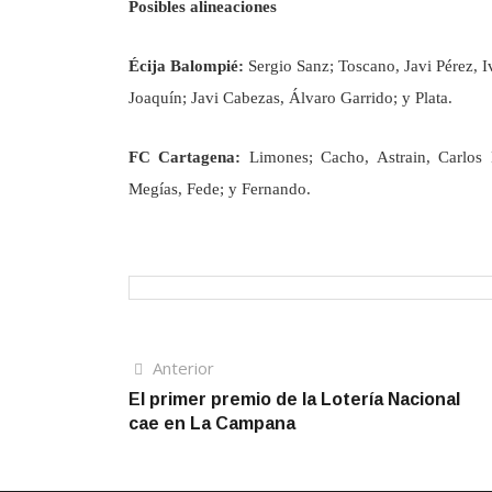
Posibles alineaciones
Écija Balompié:
Sergio Sanz; Toscano, Javi Pérez,
Joaquín; Javi Cabezas, Álvaro Garrido; y Plata.
FC Cartagena:
Limones; Cacho, Astrain, Carlos 
Megías, Fede; y Fernando.
Navegación
Artículo
Anterior
anterior
El primer premio de la Lotería Nacional
de
cae en La Campana
entradas