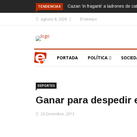
Cazan ‘in fraganti’ a ladrones de ca
TENDENCIAS
agosto 8, 2026
El tiempo
PORTADA
POLÍTICA
SOCIE
DEPORTES
Ganar para despedir 
20 Diciembre, 2013