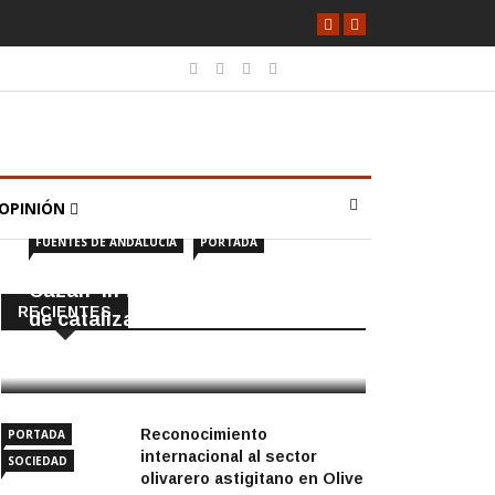
OPINIÓN
FUENTES DE ANDALUCÍA
PORTADA
Cazan ‘in fraganti’ a ladrones
RECIENTES
de catalizadores
7 Agosto, 2026
Reconocimiento
PORTADA
internacional al sector
SOCIEDAD
olivarero astigitano en Olive