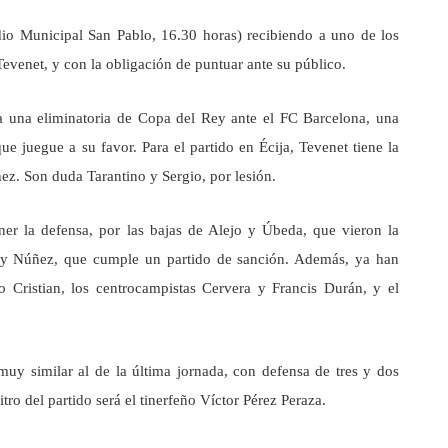
dio Municipal San Pablo, 16.30 horas) recibiendo a uno de los
Tevenet, y con la obligación de puntuar ante su público.
na una eliminatoria de Copa del Rey ante el FC Barcelona, una
e juegue a su favor. Para el partido en Écija, Tevenet tiene la
z. Son duda Tarantino y Sergio, por lesión.
er la defensa, por las bajas de Alejo y Úbeda, que vieron la
ico, y Núñez, que cumple un partido de sanción. Además, ya han
o Cristian, los centrocampistas Cervera y Francis Durán, y el
y similar al de la última jornada, con defensa de tres y dos
itro del partido será el tinerfeño Víctor Pérez Peraza.