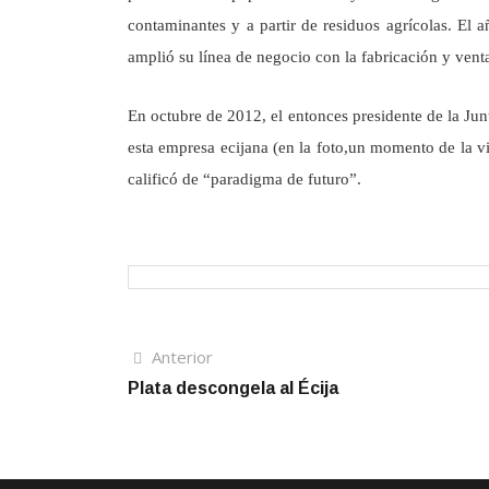
contaminantes y a partir de residuos agrícolas. El
amplió su línea de negocio con la fabricación y ven
En octubre de 2012, el entonces presidente de la Junt
esta empresa ecijana (en la foto,un momento de la vi
calificó de “paradigma de futuro”.
Navegación
Artículo
Anterior
anterior
Plata descongela al Écija
de
entradas