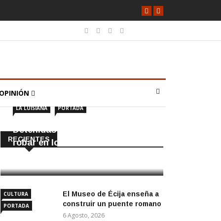
OPINIÓN
LA LUISIANA
PORTADA
Detenidas dos personas por
RECIENTES
robar en locales de La Luisiana
6 Agosto, 2026
El Museo de Écija enseña a
CULTURA
construir un puente romano
PORTADA
6 Agosto, 2026