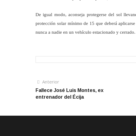
De igual modo, aconseja protegerse del sol llevan
protección solar mínimo de 15 que deberá aplicarse
nunca a nadie en un vehículo estacionado y cerrado.
Navegación
Artículo
Anterior
anterior
Fallece José Luis Montes, ex
de
entrenador del Écija
entradas