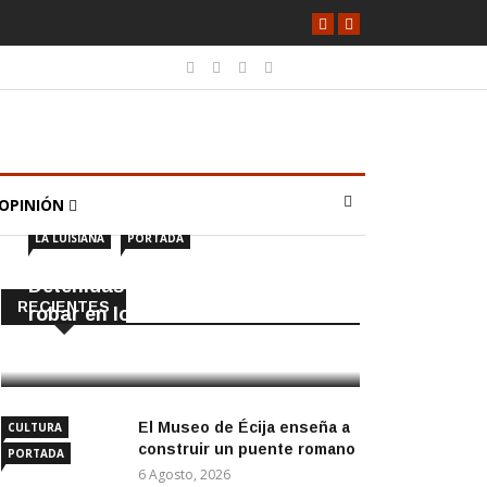
OPINIÓN
LA LUISIANA
PORTADA
Detenidas dos personas por
RECIENTES
robar en locales de La Luisiana
6 Agosto, 2026
El Museo de Écija enseña a
CULTURA
construir un puente romano
PORTADA
6 Agosto, 2026