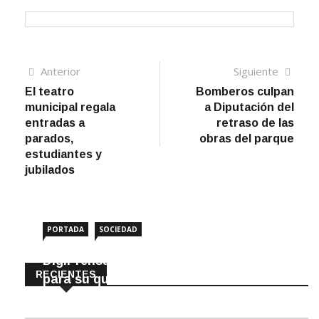
Navegación
Artículo
Sigui
Anterior
Siguiente
anterior
artíc
El teatro
Bomberos culpan
de
municipal regala
a Diputación del
entradas
entradas a
retraso de las
parados,
obras del parque
estudiantes y
jubilados
PORTADA
SOCIEDAD
DigiPrensa selecciona a Écija al Día
RECIENTES
para su quiosco mundial
8 Agosto, 2026