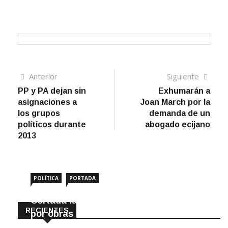
Navegación
Artículo
Sigui
Anterior
Siguiente
anterior
artíc
PP y PA dejan sin
Exhumarán a
de
asignaciones a
Joan March por la
entradas
los grupos
demanda de un
políticos durante
abogado ecijano
2013
POLÍTICA
PORTADA
Cortada la SE-9105 hacia La Montiela
RECIENTES
por obras hasta final de año