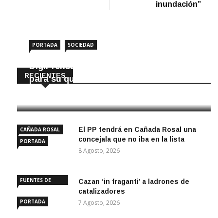
inundación”
PORTADA
SOCIEDAD
DigiPrensa selecciona a Écija al Día
RECIENTES
para su quiosco mundial
8 Agosto, 2026
El PP tendrá en Cañada Rosal una
CAÑADA ROSAL
concejala que no iba en la lista
PORTADA
8 Agosto, 2026
FUENTES DE
Cazan ‘in fraganti’ a ladrones de
ANDALUCÍA
catalizadores
PORTADA
7 Agosto, 2026