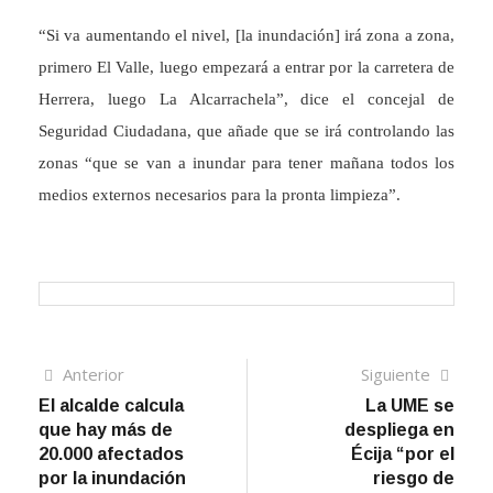
“Si va aumentando el nivel, [la inundación] irá zona a zona,
primero El Valle, luego empezará a entrar por la carretera de
Herrera, luego La Alcarrachela”, dice el concejal de
Seguridad Ciudadana, que añade que se irá controlando las
zonas “que se van a inundar para tener mañana todos los
medios externos necesarios para la pronta limpieza”.
Navegación
Artículo
Sigui
Anterior
Siguiente
anterior
artíc
El alcalde calcula
La UME se
de
que hay más de
despliega en
entradas
20.000 afectados
Écija “por el
por la inundación
riesgo de