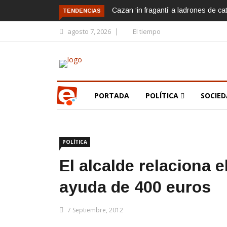
Cazan ‘in fraganti’ a ladrones de ca
TENDENCIAS
agosto 7, 2026
El tiempo
PORTADA
POLÍTICA
SOCIE
POLÍTICA
El alcalde relaciona 
ayuda de 400 euros
7 Septiembre, 2012