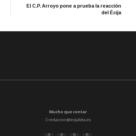
artículo
El C.P. Arroyo pone a prueba la reacción
del Écija
Mucho que contar
redaccion@ecijaldia.es