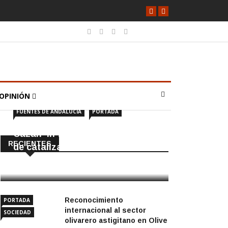
OPINIÓN
FUENTES DE ANDALUCÍA
PORTADA
Cazan ‘in fraganti’ a ladrones
RECIENTES
de catalizadores
7 Agosto, 2026
Reconocimiento
PORTADA
internacional al sector
SOCIEDAD
olivarero astigitano en Olive