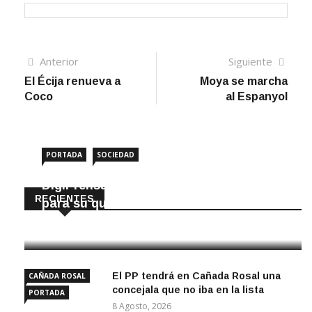
Navegación
Artículo
Sigui
Anterior
Siguiente
anterior
artíc
El Écija renueva a
Moya se marcha
de
Coco
al Espanyol
entradas
PORTADA
SOCIEDAD
DigiPrensa selecciona a Écija al Día
RECIENTES
para su quiosco mundial
8 Agosto, 2026
El PP tendrá en Cañada Rosal una
CAÑADA ROSAL
concejala que no iba en la lista
PORTADA
8 Agosto, 2026