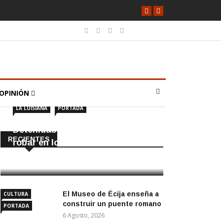
OPINIÓN
LA LUISIANA
PORTADA
Detenidas dos personas por
RECIENTES
robar en locales de La Luisiana
6 Agosto, 2026
El Museo de Écija enseña a
CULTURA
construir un puente romano
PORTADA
6 Agosto, 2026