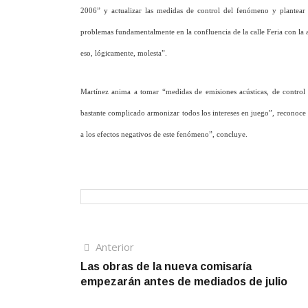
2006” y actualizar las medidas de control del fenómeno y plantear 
problemas fundamentalmente en la confluencia de la calle Feria con la a
eso, lógicamente, molesta”.
Martínez anima a tomar “medidas de emisiones acústicas, de control 
bastante complicado armonizar todos los intereses en juego”, reconoce
a los efectos negativos de este fenómeno”, concluye.
Navegación
Artículo
Anterior
anterior
Las obras de la nueva comisaría
de
empezarán antes de mediados de julio
entradas