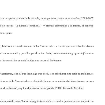
a va a recuperar la mesa de la movida, un organismo creado en el mandato 2003-2007
ocio juvenil – la llamada ‘botellona’ – y plantear alternativas a la misma. El acuerdo
a de julio.
plataforma cívica de vecinos de La Alcarrachela – el barrio que más sufre los efectos
e concentran allí y por albergar el recinto ferial, donde se reúnen grupos de jóvenes –
de las concejalías que tenían algo que ver en el fenómeno.
 hosteleros, todo el que tiene algo que decir, y se articularon una serie de medidas, se
a zona de la Alcarrachela, en el sentido de que no se podían dar licencias para nuevos
ente el problema”, explica el portavoz municipal del PSOE, Fernando Martínez.
one su partido debe “hacer un seguimiento de los acuerdos que se tomaron en junio de