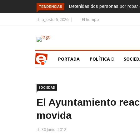
Detenidas dos personas por robar e
TENDENCIAS
agosto 6, 2026
El tiempo
PORTADA
POLÍTICA
SOCIE
SOCIEDAD
El Ayuntamiento react
movida
30 Junio, 2012