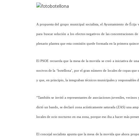
A propuesta del grupo municipal socialista, el Ayuntamiento de Écij
para buscar solución a los efectos negativos de las concentraciones de 
plenario plantea que esta comisión quede formada en la primera quincen
El PSOE recuerda que la mesa de la movida se creó a iniciativa de una 
nocivos de la ‘botellona’, por el gran número de locales de copas que s
y que, en principio, la integraban técnicos municipales y responsables 
“También se invitó a representantes de asociaciones juveniles, vecinos y
dictó un bando, se declaró zona acústicamente saturada (ZAS) una ampli
locales de ocio nocturno en esa zona, porque eso iba a hacer más pres
El concejal socialista apunta que la mesa de la movida que ahora prop