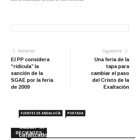
Navegación
Artículo
Sigui
Anterior
Siguiente
anterior
artíc
El PP considera
Una feria de la
de
“ridícula” la
tapa para
entradas
sanción de la
cambiar el paso
SGAE por la feria
del Cristo de la
de 2009
Exaltación
FUENTES DE ANDALUCÍA
PORTADA
Cazan ‘in fraganti’ a ladrones de
RECIENTES
catalizadores