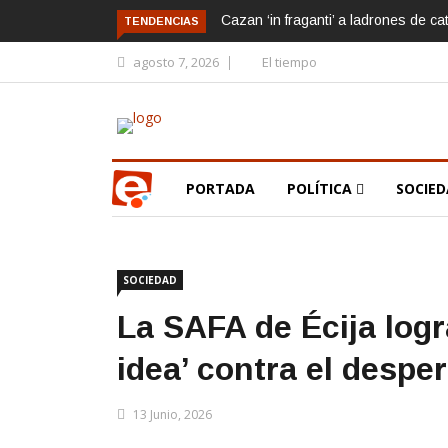
Cazan ‘in fraganti’ a ladrones de ca
TENDENCIAS
agosto 7, 2026
El tiempo
PORTADA
POLÍTICA
SOCIE
SOCIEDAD
La SAFA de Écija logr
idea’ contra el desper
13 Junio, 2026