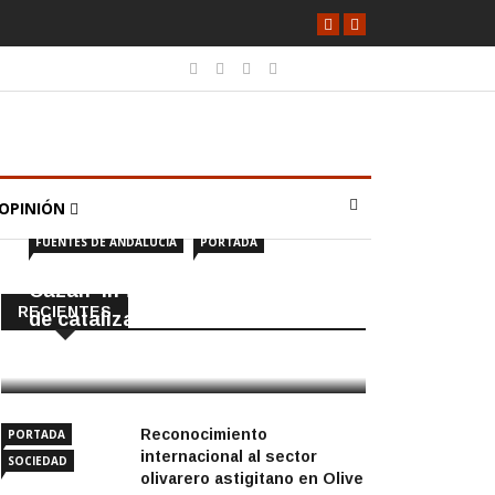
OPINIÓN
FUENTES DE ANDALUCÍA
PORTADA
Cazan ‘in fraganti’ a ladrones
RECIENTES
de catalizadores
7 Agosto, 2026
Reconocimiento
PORTADA
internacional al sector
SOCIEDAD
olivarero astigitano en Olive