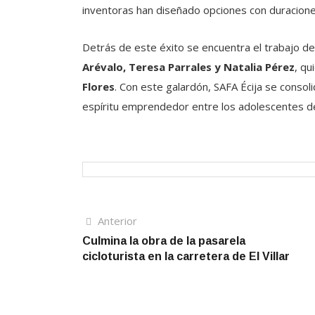
inventoras han diseñado opciones con duracion
Detrás de este éxito se encuentra el trabajo d
Arévalo, Teresa Parrales y Natalia Pérez
, qu
Flores
. Con este galardón, SAFA Écija se consol
espíritu emprendedor entre los adolescentes de
Navegación
Artículo
Anterior
anterior
Culmina la obra de la pasarela
de
cicloturista en la carretera de El Villar
entradas