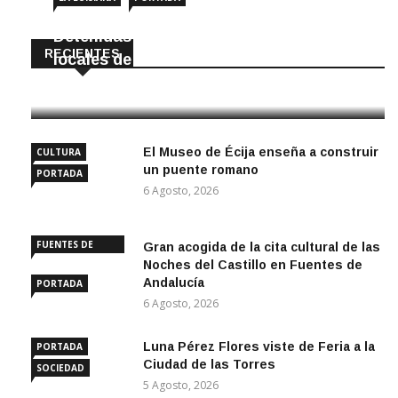
Detenidas dos personas por robar en
RECIENTES
locales de La Luisiana
6 Agosto, 2026
El Museo de Écija enseña a construir
CULTURA
un puente romano
PORTADA
6 Agosto, 2026
FUENTES DE
Gran acogida de la cita cultural de las
ANDALUCÍA
Noches del Castillo en Fuentes de
Andalucía
PORTADA
6 Agosto, 2026
Luna Pérez Flores viste de Feria a la
PORTADA
Ciudad de las Torres
SOCIEDAD
5 Agosto, 2026