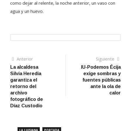
como dejar al relente, la noche anterior, un vaso con
agua y un huevo.
Navegación
Artículo
Sigui
Anterior
Siguiente
anterior
artíc
La alcaldesa
IU-Podemos Écija
de
Silvia Heredia
exige sombras y
entradas
garantiza el
fuentes públicas
retorno del
ante la ola de
archivo
calor
fotográfico de
Díaz Custodio
LA LUISIANA
PORTADA