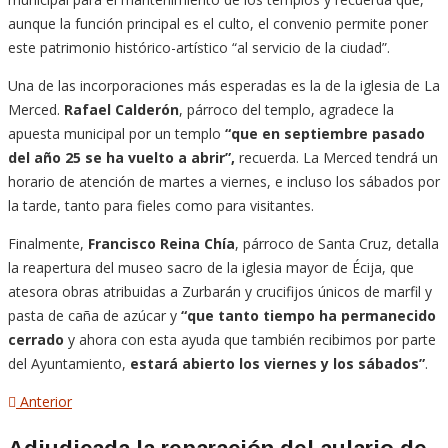
aunque la función principal es el culto, el convenio permite poner
este patrimonio histórico-artístico “al servicio de la ciudad”.
Una de las incorporaciones más esperadas es la de la iglesia de La
Merced.
Rafael Calderón
, párroco del templo, agradece la
apuesta municipal por un templo
“que en septiembre pasado
del año 25 se ha vuelto a abrir”,
recuerda. La Merced tendrá un
horario de atención de martes a viernes, e incluso los sábados por
la tarde, tanto para fieles como para visitantes.
Finalmente,
Francisco Reina Chía
, párroco de Santa Cruz, detalla
la reapertura del museo sacro de la iglesia mayor de Écija, que
atesora obras atribuidas a Zurbarán y crucifijos únicos de marfil y
pasta de caña de azúcar y
“que tanto tiempo ha permanecido
cerrado
y ahora con esta ayuda que también recibimos por parte
del Ayuntamiento,
estará abierto los viernes y los sábados”
.
Navegación
Artículo
Anterior
anterior
de