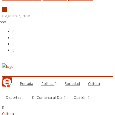
agosto 7, 2026
empo
Portada
Política
Sociedad
Cultura
Deportes
Comarca al Día
Opinión
Cultura