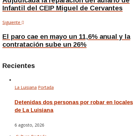
Adjudicada la reparación del aulario de
Infantil del CEIP Miguel de Cervantes
entradas
Siguiente
Siguiente
artículo
El paro cae en mayo un 11,6% anual y la
contratación sube un 26%
Recientes
La Luisiana
Portada
Detenidas dos personas por robar en locales
de La Luisiana
6 agosto, 2026