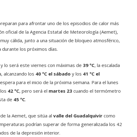
reparan para afrontar uno de los episodios de calor más
ón oficial de la Agencia Estatal de Meteorología (Aemet),
 muy cálida, junto a una situación de bloqueo atmosférico,
 durante los próximos días.
s y lo será este viernes con máximas de
39 ºC
, la escalada
a, alcanzando los
40 ºC el sábado
y los
41 ºC el
 espera para el inicio de la próxima semana. Para el lunes
 los
42 ºC
, pero será el
martes 23
cuando el termómetro
ista de
45 ºC
.
 de la Aemet, que sitúa al
valle del Guadalquivir
como
emperaturas podrían superar de forma generalizada los 42
ados de la depresión interior.