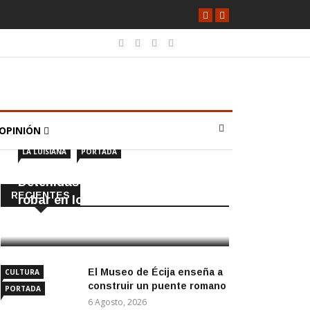
OPINIÓN
LA LUISIANA
PORTADA
Detenidas dos personas por
RECIENTES
robar en locales de La Luisiana
6 Agosto, 2026
El Museo de Écija enseña a
CULTURA
construir un puente romano
PORTADA
6 Agosto, 2026