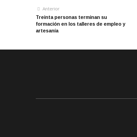
Navegación
Artículo
Anterior
anterior
Treinta personas terminan su
de
formación en los talleres de empleo y
entradas
artesanía