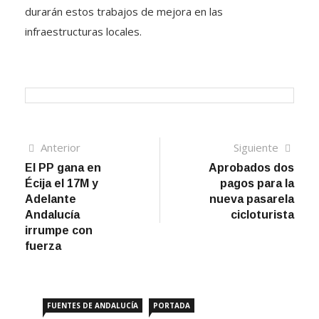
durarán estos trabajos de mejora en las
infraestructuras locales.
Navegación
Artículo
Sigui
Anterior
Siguiente
anterior
artíc
El PP gana en
Aprobados dos
de
Écija el 17M y
pagos para la
entradas
Adelante
nueva pasarela
Andalucía
cicloturista
irrumpe con
fuerza
FUENTES DE ANDALUCÍA
PORTADA