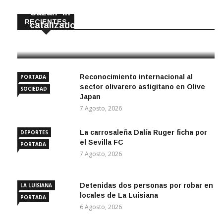
Cazan ‘in fraganti’ a ladrones de
RECIENTES
catalizadores
7 Agosto, 2026
Reconocimiento internacional al
PORTADA
sector olivarero astigitano en Olive
SOCIEDAD
Japan
7 Agosto, 2026
La carrosaleña Dalía Ruger ficha por
DEPORTES
el Sevilla FC
PORTADA
7 Agosto, 2026
Detenidas dos personas por robar en
LA LUISIANA
locales de La Luisiana
PORTADA
6 Agosto, 2026