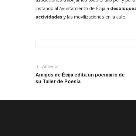
instando al Ayuntamiento de Écija a
desbloquea
actividades
y las movilizaciones en la calle.
Navegación
Artículo
Anterior
anterior
Amigos de Écija edita un poemario de
de
su Taller de Poesía
entradas