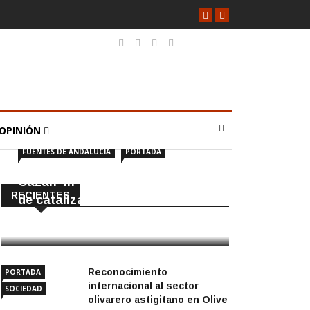
OPINIÓN
FUENTES DE ANDALUCÍA
PORTADA
Cazan ‘in fraganti’ a ladrones
RECIENTES
de catalizadores
7 Agosto, 2026
Reconocimiento
PORTADA
internacional al sector
SOCIEDAD
olivarero astigitano en Olive