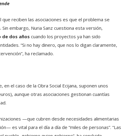
rende
al que reciben las asociaciones es que el problema se
n
. Sin embargo, Nuria Sanz cuestiona esta versión,
o de dos años
cuando los proyectos ya han sido
tidades. “Si no hay dinero, que nos lo digan claramente,
ervención”, ha reclamado.
, en el caso de la Obra Social Ecijana, suponen unos
euros), aunque otras asociaciones gestionan cuantías
ad.
anizaciones —que cubren desde necesidades alimentarias
ión— es vital para el día a día de “miles de personas”. “Las
el pueblo, gobierne quien gobierne”, ha concluido,