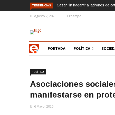
Cazan ‘in fraganti’ a ladrones de ca
TENDENCIAS
agosto 7, 2026
El tiempo
PORTADA
POLÍTICA
SOCIE
POLÍTICA
Asociaciones sociales
manifestarse en prot
6 Mayo, 2026