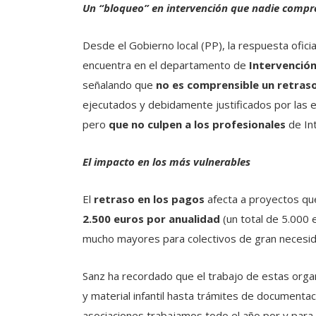
Un “bloqueo” en intervención que nadie comp
Desde el Gobierno local (PP), la respuesta ofici
encuentra en el departamento de
Intervenció
señalando que
no es comprensible un retras
ejecutados y debidamente justificados por las en
pero
que no culpen a los profesionales
de Int
El impacto en los más vulnerables
El
retraso en los pagos
afecta a proyectos que
2.500 euros por anualidad
(un total de 5.000 
mucho mayores para colectivos de gran necesid
Sanz ha recordado que el trabajo de estas org
y material infantil hasta trámites de documentac
asociaciones trabajamos todo el año por y para 