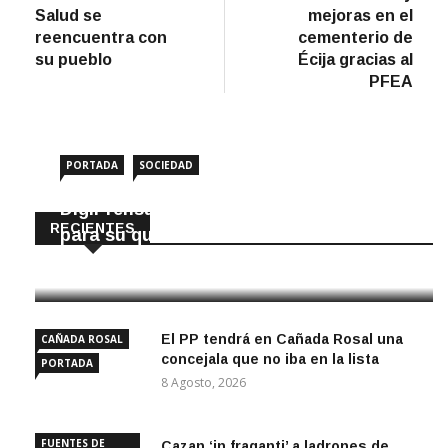
de
Salud se
mejoras en el
entradas
reencuentra con
cementerio de
su pueblo
Écija gracias al
PFEA
PORTADA
SOCIEDAD
DigiPrensa selecciona a Écija al Día
RECIENTES
para su quiosco mundial
8 Agosto, 2026
El PP tendrá en Cañada Rosal una
CAÑADA ROSAL
concejala que no iba en la lista
PORTADA
8 Agosto, 2026
FUENTES DE
Cazan ‘in fraganti’ a ladrones de