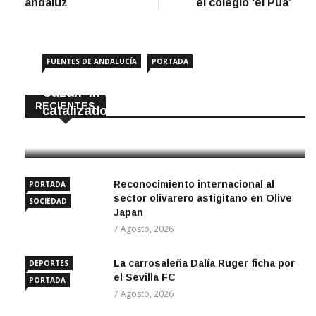
andaluz
el colegio ‘el Púa’
FUENTES DE ANDALUCÍA
PORTADA
Cazan ‘in fraganti’ a ladrones de
RECIENTES
catalizadores
7 Agosto, 2026
Reconocimiento internacional al
PORTADA
sector olivarero astigitano en Olive
SOCIEDAD
Japan
7 Agosto, 2026
La carrosaleña Dalía Ruger ficha por
DEPORTES
el Sevilla FC
PORTADA
7 Agosto, 2026