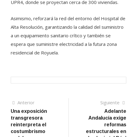
UPR4, donde se proyectan cerca de 300 viviendas.
Asimismo, reforzará la red del entorno del Hospital de
Alta Resolución, garantizando la calidad del suministro
a un equipamiento sanitario crítico y también se
espera que suministre electricidad a la futura zona
residencial de Royuela.
Navegación
Artículo
Sigui
Anterior
Siguiente
anterior
artíc
Una exposición
Adelante
de
transgresora
Andalucía exige
entradas
reinterpreta el
reformas
costumbrismo
estructurales en