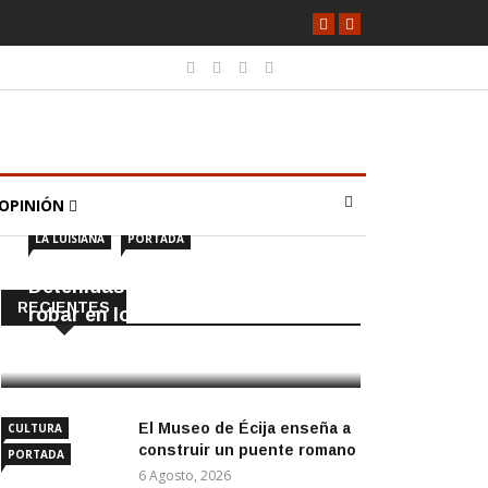
OPINIÓN
LA LUISIANA
PORTADA
Detenidas dos personas por
RECIENTES
robar en locales de La Luisiana
6 Agosto, 2026
El Museo de Écija enseña a
CULTURA
construir un puente romano
PORTADA
6 Agosto, 2026