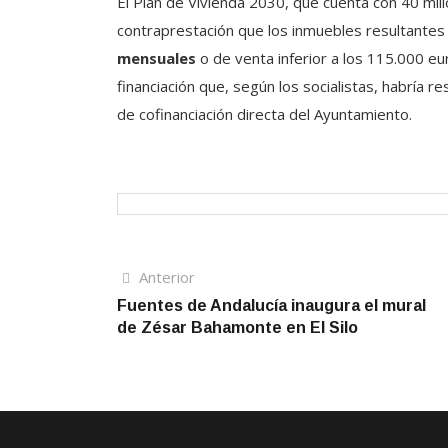
El Plan de Vivienda 2030, que cuenta con 40 mill
contraprestación que los inmuebles resultantes
mensuales
o de venta inferior a los 115.000 euro
financiación que, según los socialistas, habría r
de cofinanciación directa del Ayuntamiento.
Navegación
Artículo
Anterior
anterior
Fuentes de Andalucía inaugura el mural
de
de Zésar Bahamonte en El Silo
entradas