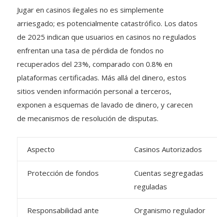
Jugar en casinos ilegales no es simplemente
arriesgado; es potencialmente catastrófico. Los datos
de 2025 indican que usuarios en casinos no regulados
enfrentan una tasa de pérdida de fondos no
recuperados del 23%, comparado con 0.8% en
plataformas certificadas. Más allá del dinero, estos
sitios venden información personal a terceros,
exponen a esquemas de lavado de dinero, y carecen
de mecanismos de resolución de disputas.
Aspecto
Casinos Autorizados
Protección de fondos
Cuentas segregadas
reguladas
Responsabilidad ante
Organismo regulador