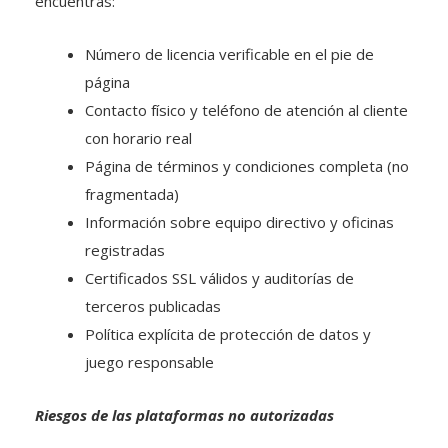
encuentras:
Número de licencia verificable en el pie de
página
Contacto físico y teléfono de atención al cliente
con horario real
Página de términos y condiciones completa (no
fragmentada)
Información sobre equipo directivo y oficinas
registradas
Certificados SSL válidos y auditorías de
terceros publicadas
Política explícita de protección de datos y
juego responsable
Riesgos de las
p
lataformas
n
o
a
utorizadas