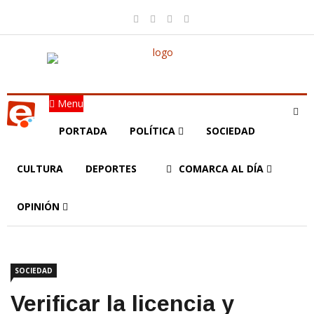
Menu
PORTADA
POLÍTICA
SOCIEDAD
CULTURA
DEPORTES
COMARCA AL DÍA
OPINIÓN
SOCIEDAD
Verificar la licencia y