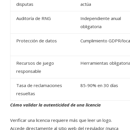
disputas
actúa
Auditoría de RNG
Independiente anual
obligatoria
Protección de datos
Cumplimiento GDPR/loca
Recursos de juego
Herramientas obligatori
responsable
Tasa de reclamaciones
85-90% en 30 días
resueltas
Cómo
v
alidar la
a
utenticidad de una
l
icencia
Verificar una licencia requiere más que leer un logo.
Accede directamente al sitio web del regulador (nunca