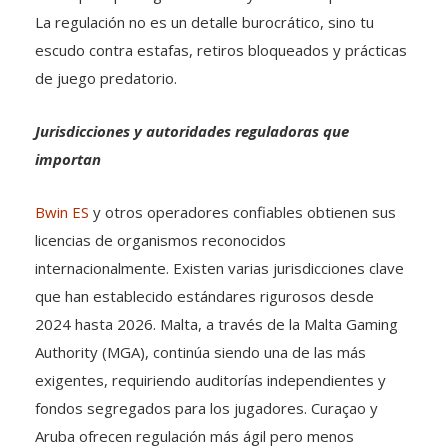
La regulación no es un detalle burocrático, sino tu
escudo contra estafas, retiros bloqueados y prácticas
de juego predatorio.
Jurisdicciones y
a
utoridades
r
eguladoras que
i
mportan
Bwin ES
y otros operadores confiables obtienen sus
licencias de organismos reconocidos
internacionalmente. Existen varias jurisdicciones clave
que han establecido estándares rigurosos desde
2024 hasta 2026. Malta, a través de la Malta Gaming
Authority (MGA), continúa siendo una de las más
exigentes, requiriendo auditorías independientes y
fondos segregados para los jugadores. Curaçao y
Aruba ofrecen regulación más ágil pero menos