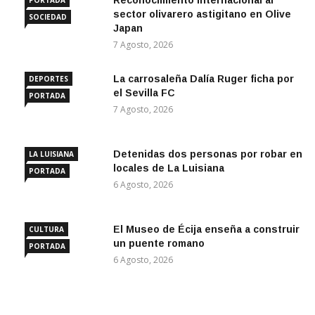
Reconocimiento internacional al
PORTADA
sector olivarero astigitano en Olive
SOCIEDAD
Japan
7 Agosto, 2026
La carrosaleña Dalía Ruger ficha por
DEPORTES
el Sevilla FC
PORTADA
7 Agosto, 2026
Detenidas dos personas por robar en
LA LUISIANA
locales de La Luisiana
PORTADA
6 Agosto, 2026
El Museo de Écija enseña a construir
CULTURA
un puente romano
PORTADA
6 Agosto, 2026