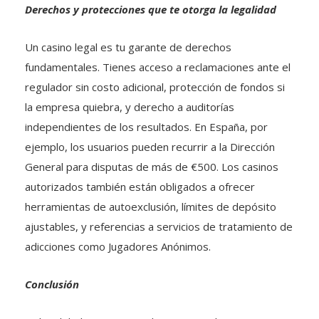
Derechos y
p
rotecciones que
t
e
o
torga la
l
egalidad
Un casino legal es tu garante de derechos
fundamentales. Tienes acceso a reclamaciones ante el
regulador sin costo adicional, protección de fondos si
la empresa quiebra, y derecho a auditorías
independientes de los resultados. En España, por
ejemplo, los usuarios pueden recurrir a la Dirección
General para disputas de más de €500. Los casinos
autorizados también están obligados a ofrecer
herramientas de autoexclusión, límites de depósito
ajustables, y referencias a servicios de tratamiento de
adicciones como Jugadores Anónimos.
Conclusión